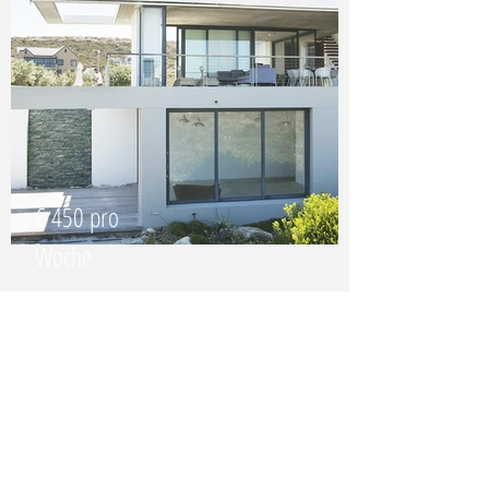
€ 450 pro
Woche
3 Schlafzimmer
Musterallee 012
Stöbern Sie durch unsere aktuellen
Mietobjekte und nehmen Sie Kontakt
auf, um einen Besichtigungstermin zu
vereinbaren. Wir freuen uns, Ihnen Ihr